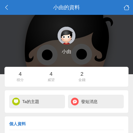
小由的資料
小由
4
4
2
積分
威望
金錢
Ta的主題
發短消息
個人資料