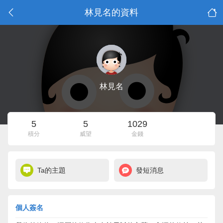
林見名的資料
林見名
5
5
1029
積分
威望
金錢
Ta的主題
發短消息
個人簽名