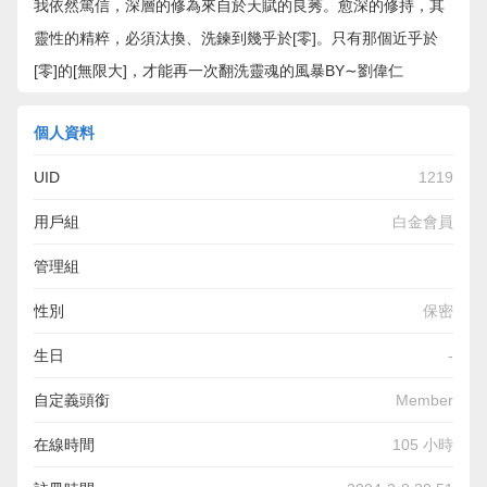
我依然篤信，深層的修為來自於天賦的良莠。愈深的修持，其
靈性的精粹，必須汰換、洗鍊到幾乎於[零]。只有那個近乎於
[零]的[無限大]，才能再一次翻洗靈魂的風暴BY∼劉偉仁
個人資料
UID
1219
用戶組
白金會員
管理組
性別
保密
生日
-
自定義頭銜
Member
在線時間
105 小時