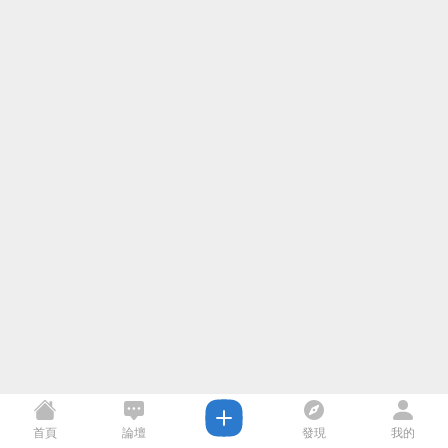
首頁
論壇
發現
我的