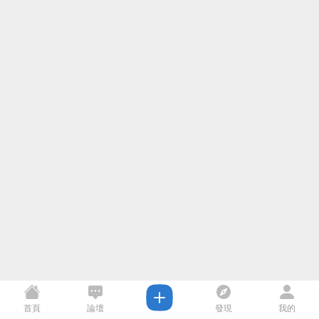
首頁
論壇
發現
我的