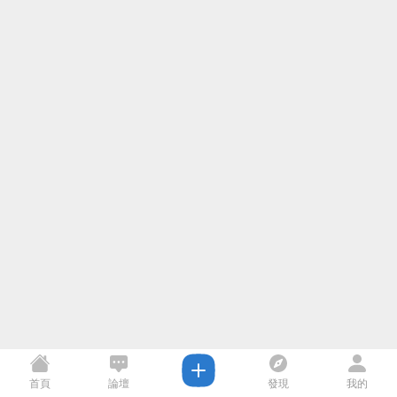
首頁
論壇
發現
我的