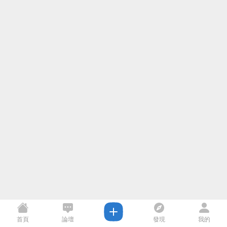
首頁
論壇
發現
我的