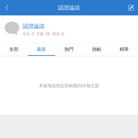
認證論談
認證論談
今日:
0
主題:
26
排名:
5
全部
最新
熱門
熱帖
精華
本版塊或指定的範圍內尚無主題