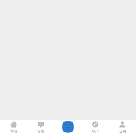
首頁
論壇
發現
我的