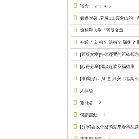
宿命
...
2
3
4
5
看過附身..著魔..走靈會山的
命相與人生「舊版文章」
神通？ 幻相？ 法術？ 騙術？
[舊版文章]持頌經咒的正確觀念
[心得分享]淺談超渡及福德庫
..
[推薦]淨口.身.意 與安土地真言
人與魚
靈能者
...
2
何謂靈動
...
2
[分享]要以什麼態度來看待乩身