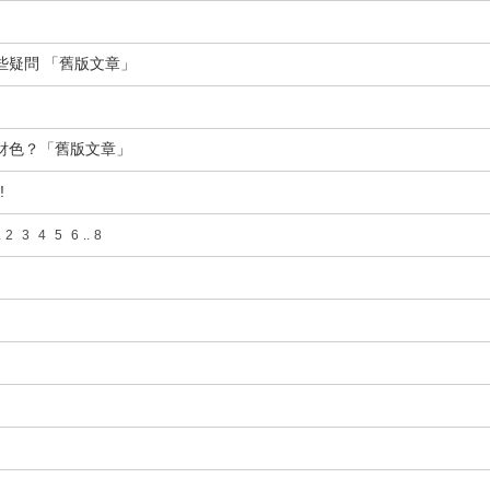
一些疑問 「舊版文章」
 財色？「舊版文章」
!
.
2
3
4
5
6
..
8