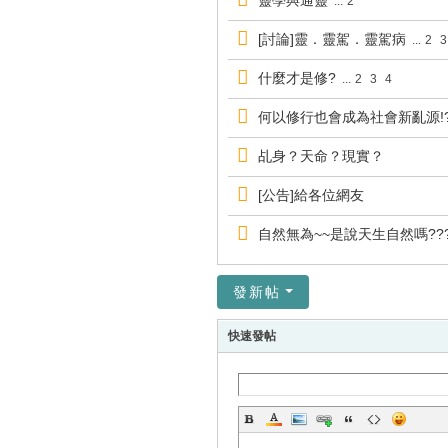
靈學與通靈
...
2
[討論]靈．靈駕．靈駕病
...
2
3
什麼才是修?
...
2
3
4
何以修行也會成為社會新亂源!
乩身？天命？現實？
[公告]給各位網友
自然無為~~是說天生自然嗎??
發新帖
快速發帖