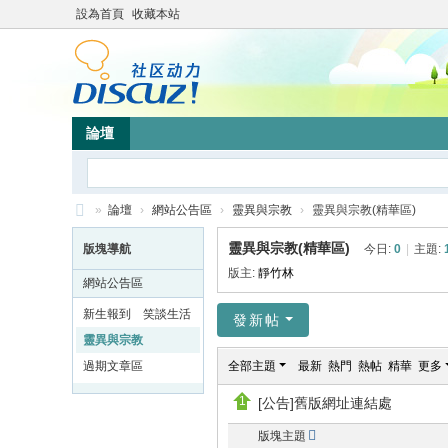
設為首頁
收藏本站
論壇
»
論壇
›
網站公告區
›
靈異與宗教
›
靈異與宗教(精華區)
靜
靈異與宗教(精華區)
版塊導航
今日:
0
|
主題:
竹
版主:
靜竹林
網站公告區
林
新生報到 笑談生活
發新帖
心
靈異與宗教
靈
過期文章區
全部主題
最新
熱門
熱帖
精華
更多
網
[公告]舊版網址連結處
站
版塊主題