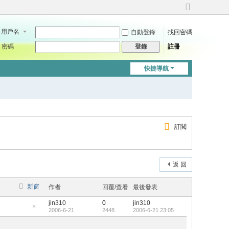
切
換
用戶名
自動登錄
找回密碼
到
寬
密碼
註冊
登錄
版
快捷導航
訂閲
返 回
新窗
作者
回覆/查看
最後發表
jin310
0
jin310
2006-6-21
2448
2006-6-21 23:05
隱
藏
置