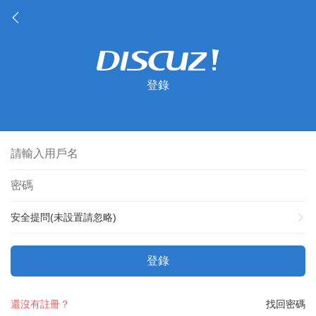
登錄
安全提問(未設置請忽略)
登錄
還沒有註冊？
找回密碼