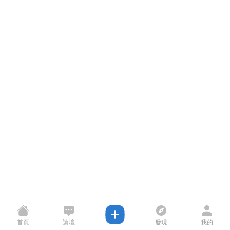
首頁
論壇
發現
我的