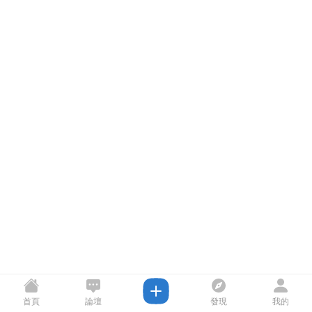
首頁
論壇
發現
我的