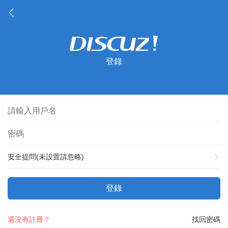
登錄
安全提問(未設置請忽略)
登錄
還沒有註冊？
找回密碼