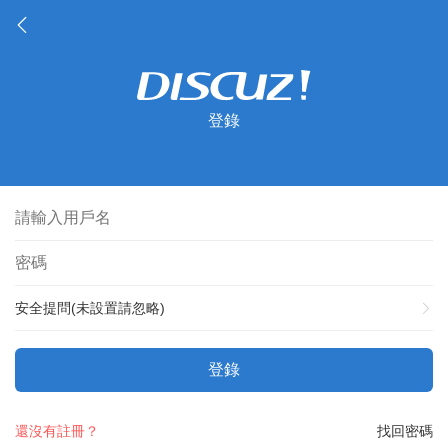
登錄
安全提問(未設置請忽略)
登錄
還沒有註冊？
找回密碼