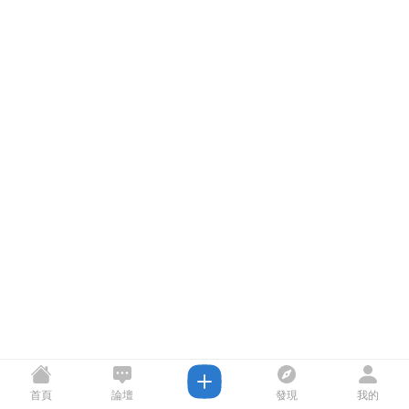
首頁
論壇
發現
我的