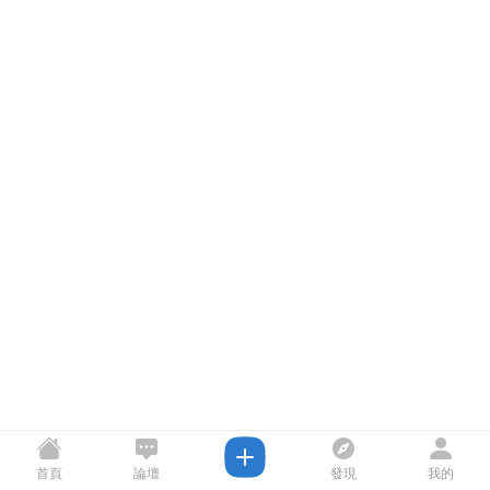
首頁
論壇
發現
我的