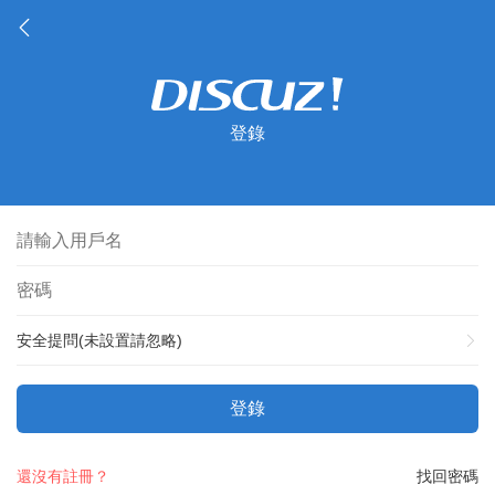
登錄
安全提問(未設置請忽略)
登錄
還沒有註冊？
找回密碼