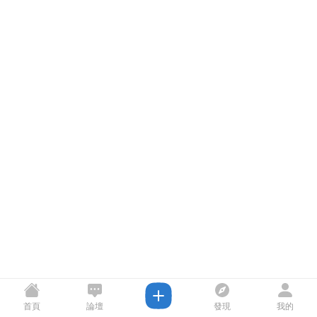
首頁
論壇
發現
我的