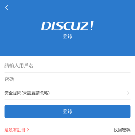
登錄
安全提問(未設置請忽略)
登錄
還沒有註冊？
找回密碼