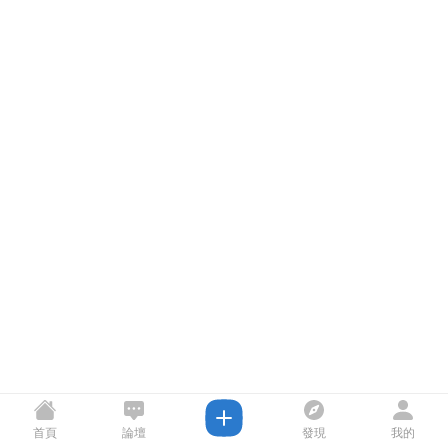
首頁
論壇
發現
我的