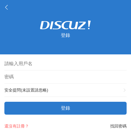
登錄
安全提問(未設置請忽略)
登錄
還沒有註冊？
找回密碼