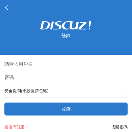
登錄
安全提問(未設置請忽略)
登錄
還沒有註冊？
找回密碼