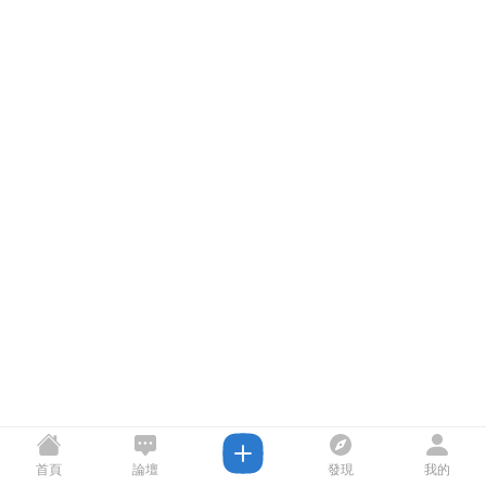
首頁
論壇
發現
我的