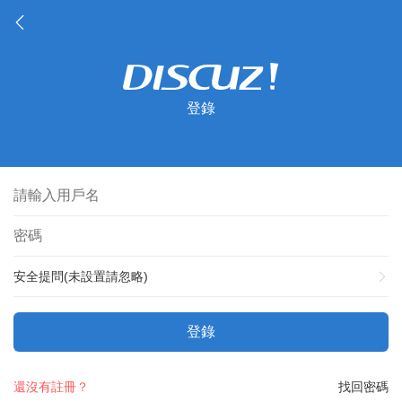
登錄
安全提問(未設置請忽略)
登錄
還沒有註冊？
找回密碼