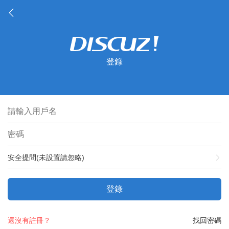
登錄
安全提問(未設置請忽略)
登錄
還沒有註冊？
找回密碼