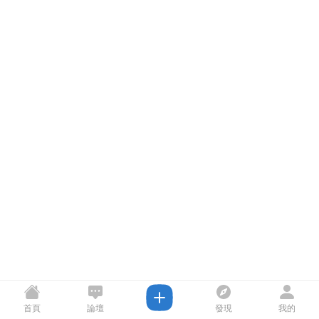
首頁
論壇
發現
我的