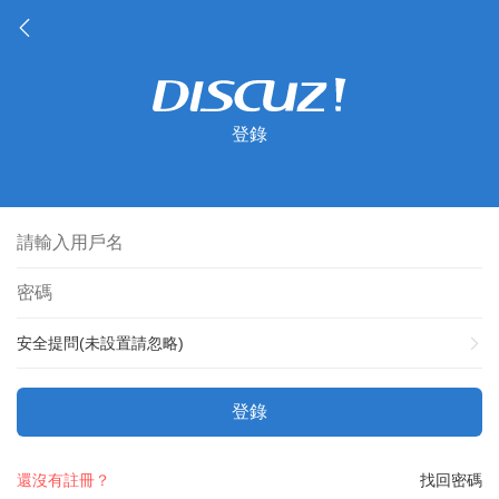
登錄
安全提問(未設置請忽略)
登錄
還沒有註冊？
找回密碼