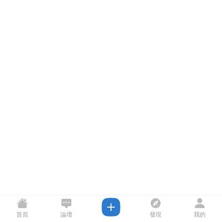
首頁
論壇
發現
我的