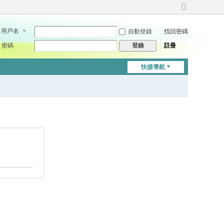
切
換
用戶名
自動登錄
找回密碼
到
寬
密碼
註冊
登錄
版
快捷導航