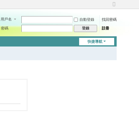
切
換
用戶名
自動登錄
找回密碼
到
寬
密碼
註冊
登錄
版
快捷導航