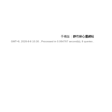
手機版
|
靜竹林心靈網站
GMT+8, 2026-8-8 10:30
, Processed in 0.064767 second(s), 8 queries .