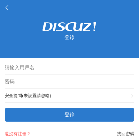
登錄
安全提問(未設置請忽略)
登錄
還沒有註冊？
找回密碼