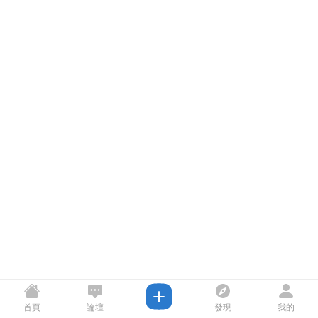
首頁
論壇
發現
我的