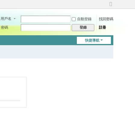
切
換
用戶名
自動登錄
找回密碼
到
寬
密碼
註冊
登錄
版
快捷導航