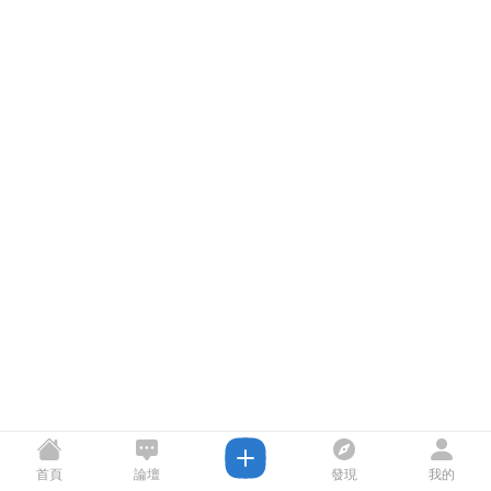
首頁
論壇
發現
我的