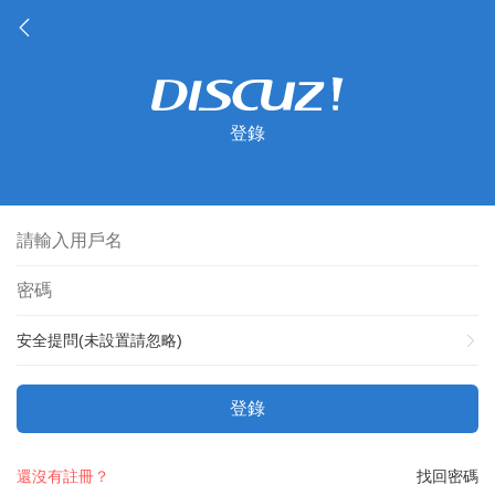
登錄
安全提問(未設置請忽略)
登錄
還沒有註冊？
找回密碼