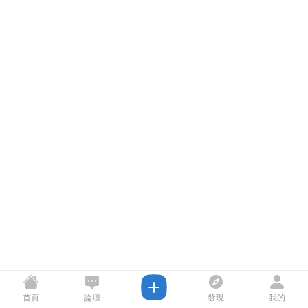
首頁
論壇
發現
我的