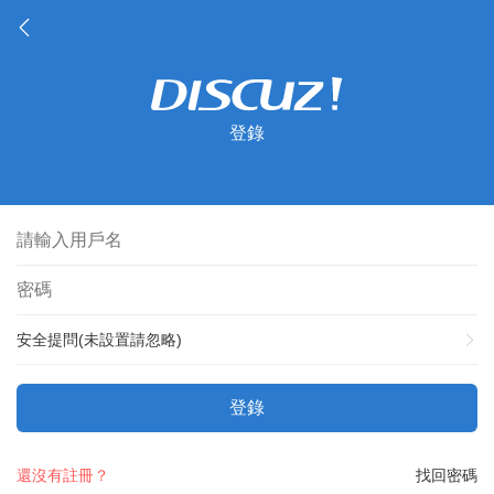
登錄
安全提問(未設置請忽略)
登錄
還沒有註冊？
找回密碼