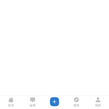
首頁
論壇
發現
我的