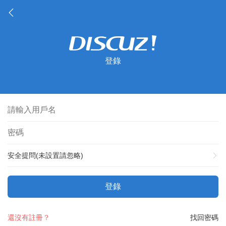
登錄
安全提問(未設置請忽略)
登錄
還沒有註冊？
找回密碼