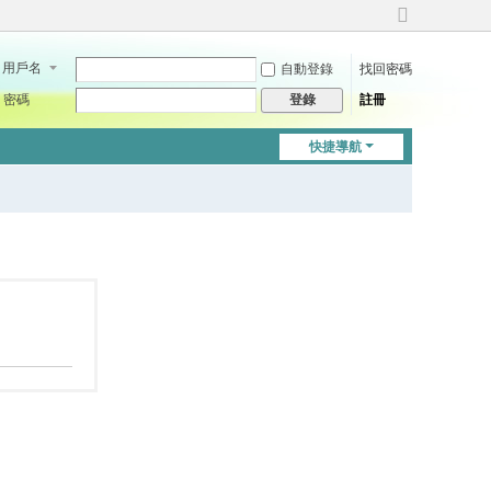
切
換
用戶名
自動登錄
找回密碼
到
寬
密碼
註冊
登錄
版
快捷導航