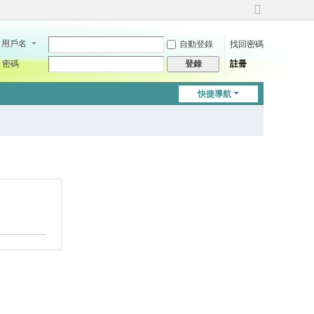
切
換
用戶名
自動登錄
找回密碼
到
寬
密碼
註冊
登錄
版
快捷導航