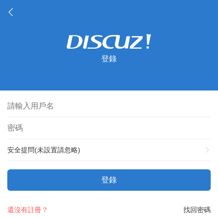
登錄
安全提問(未設置請忽略)
登錄
還沒有註冊？
找回密碼