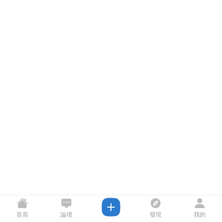
首頁
論壇
發現
我的