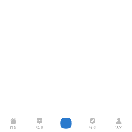
首頁
論壇
發現
我的