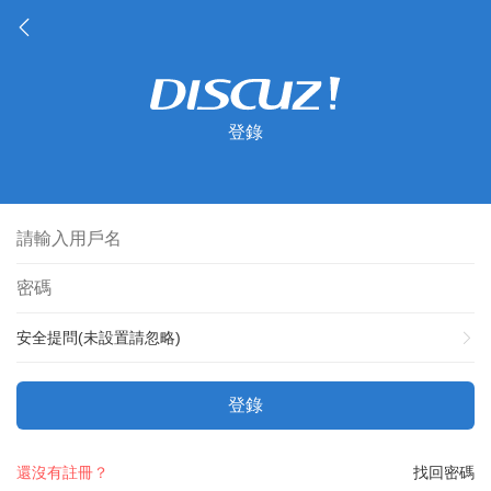
登錄
安全提問(未設置請忽略)
登錄
還沒有註冊？
找回密碼