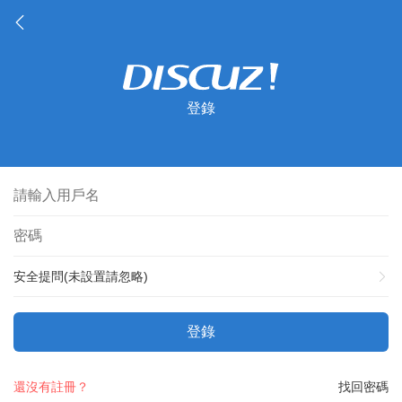
登錄
安全提問(未設置請忽略)
登錄
還沒有註冊？
找回密碼