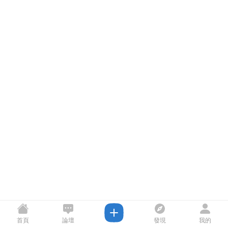
首頁
論壇
發現
我的