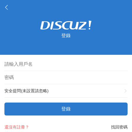
登錄
安全提問(未設置請忽略)
登錄
還沒有註冊？
找回密碼