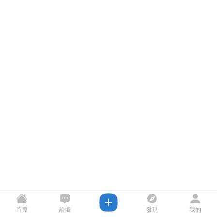
首頁
論壇
發現
我的