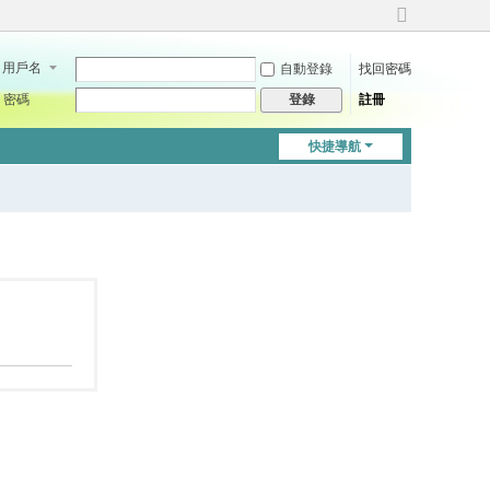
切
換
用戶名
自動登錄
找回密碼
到
寬
密碼
註冊
登錄
版
快捷導航