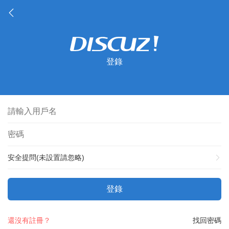
登錄
安全提問(未設置請忽略)
登錄
還沒有註冊？
找回密碼