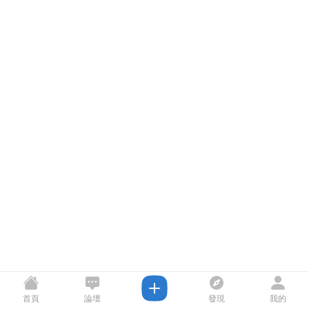
首頁
論壇
發現
我的