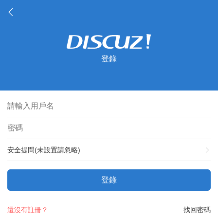
登錄
安全提問(未設置請忽略)
登錄
還沒有註冊？
找回密碼