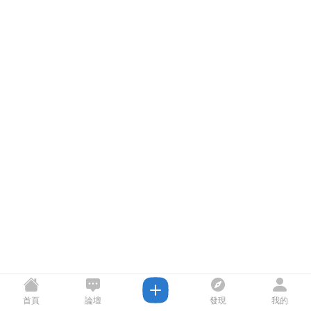
首頁
論壇
發現
我的