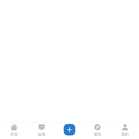
首頁
論壇
發現
我的