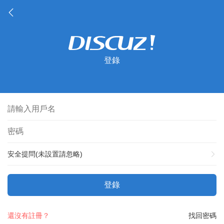
登錄
安全提問(未設置請忽略)
登錄
還沒有註冊？
找回密碼