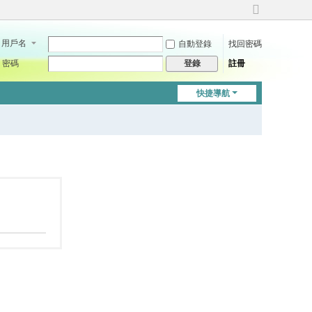
切
換
用戶名
自動登錄
找回密碼
到
寬
密碼
註冊
登錄
版
快捷導航