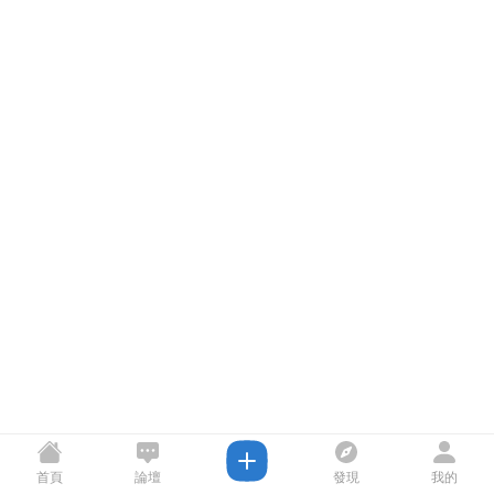
首頁
論壇
發現
我的