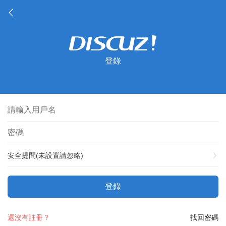
登錄
安全提問(未設置請忽略)
登錄
還沒有註冊？
找回密碼