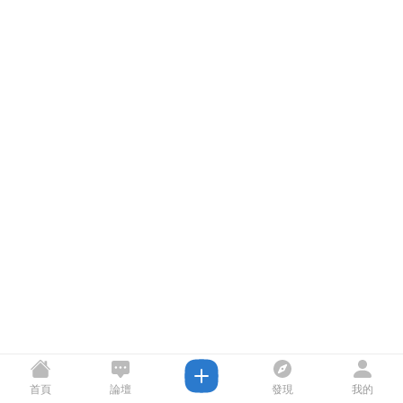
首頁
論壇
發現
我的