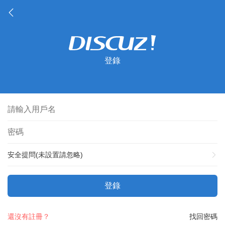
登錄
安全提問(未設置請忽略)
登錄
還沒有註冊？
找回密碼