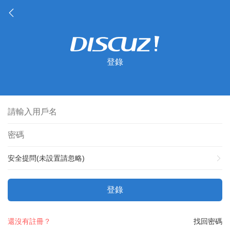
登錄
安全提問(未設置請忽略)
登錄
還沒有註冊？
找回密碼