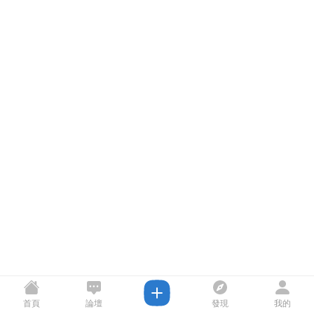
首頁
論壇
發現
我的