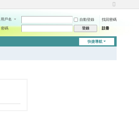
切
換
用戶名
自動登錄
找回密碼
到
寬
密碼
註冊
登錄
版
快捷導航