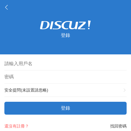
登錄
安全提問(未設置請忽略)
登錄
還沒有註冊？
找回密碼