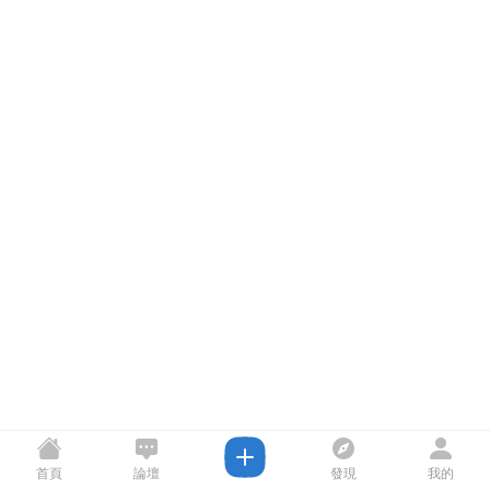
首頁
論壇
發現
我的