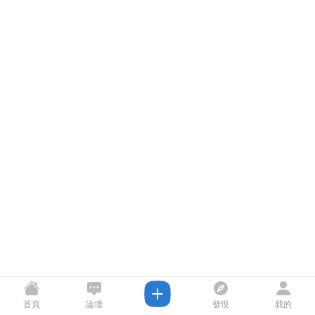
首頁
論壇
發現
我的