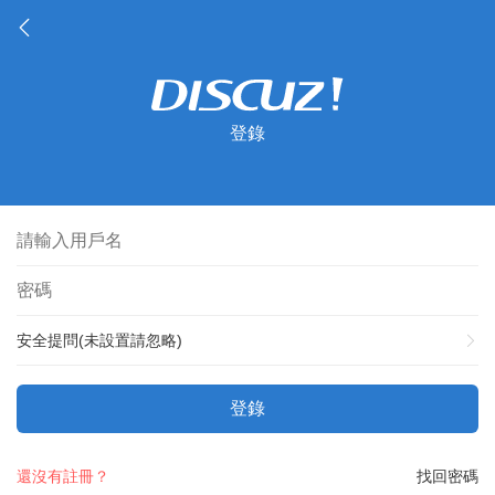
登錄
安全提問(未設置請忽略)
登錄
還沒有註冊？
找回密碼