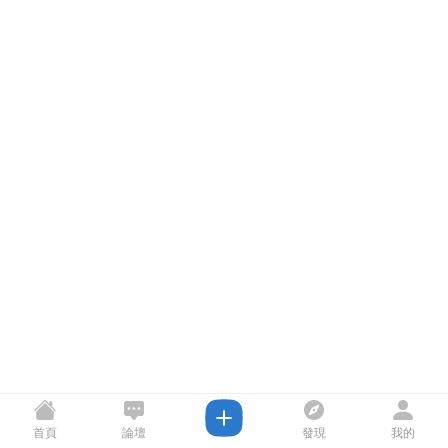
首頁
論壇
發現
我的