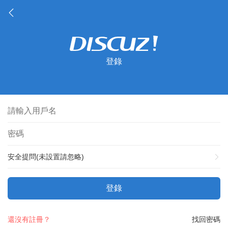
登錄
安全提問(未設置請忽略)
登錄
還沒有註冊？
找回密碼