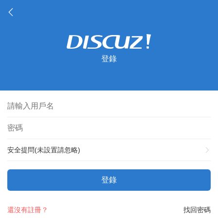
登錄
安全提問(未設置請忽略)
登錄
還沒有註冊？
找回密碼