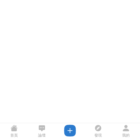
首頁
論壇
發現
我的