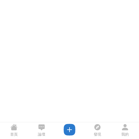
首頁
論壇
發現
我的