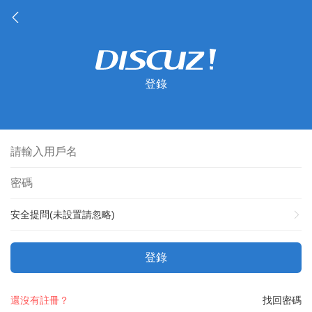
登錄
安全提問(未設置請忽略)
登錄
還沒有註冊？
找回密碼