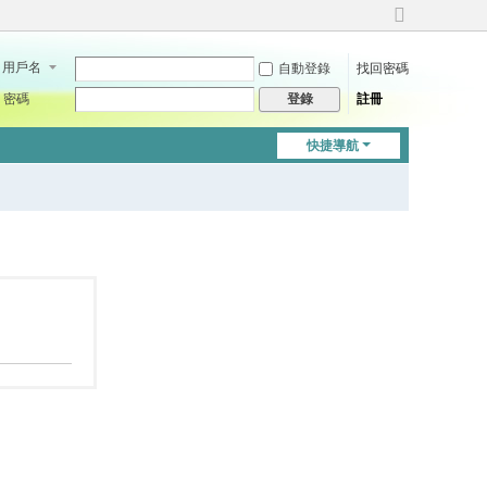
切
換
用戶名
自動登錄
找回密碼
到
寬
密碼
註冊
登錄
版
快捷導航