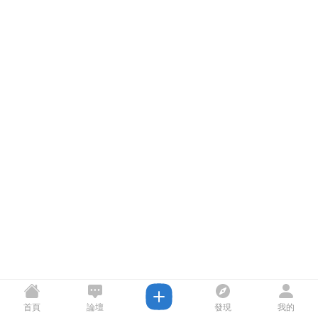
首頁
論壇
發現
我的