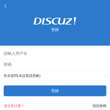
登錄
安全提問(未設置請忽略)
登錄
還沒有註冊？
找回密碼