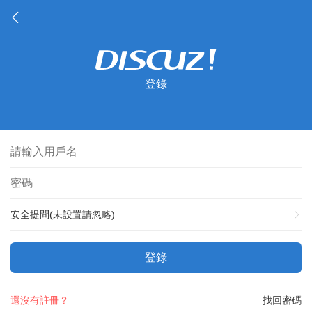
登錄
安全提問(未設置請忽略)
登錄
還沒有註冊？
找回密碼