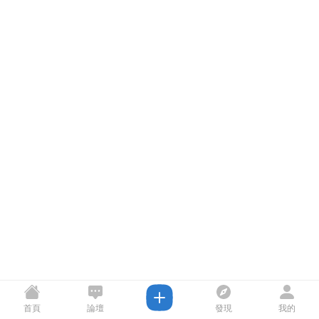
首頁
論壇
發現
我的