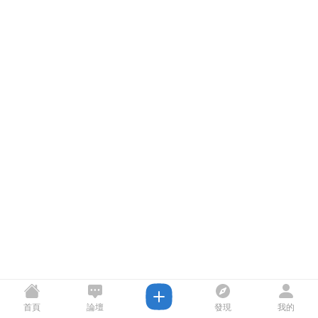
首頁
論壇
發現
我的