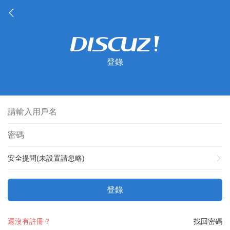
登錄
安全提問(未設置請忽略)
登錄
還沒有註冊？
找回密碼