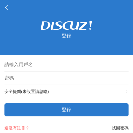
登錄
安全提問(未設置請忽略)
登錄
還沒有註冊？
找回密碼