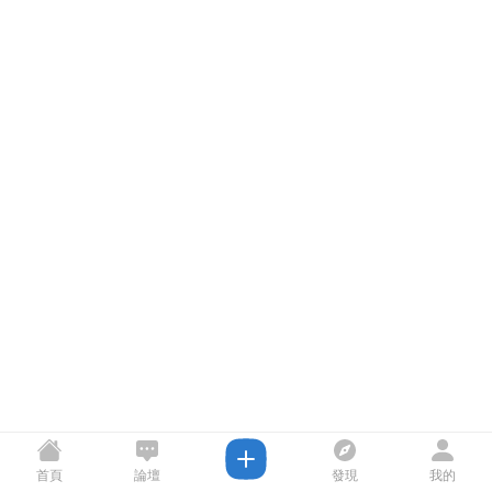
首頁
論壇
發現
我的